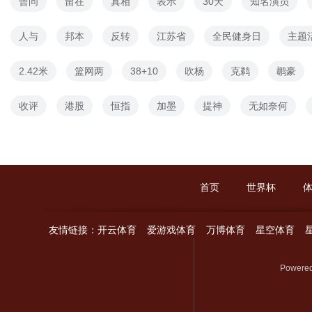
曾问
留在
真相
表示
30天
知名演员
人与
邦本
反转
江苏省
全民健身日
主题
2.42米
篮网两
38+10
吹杨
克鹈
鹕豪
收评
港股
恒指
加墨
提神
无如奈何
首页
世界杯
友情链接：
开云体育
爱游戏体育
万博体育
星空体育
Powered