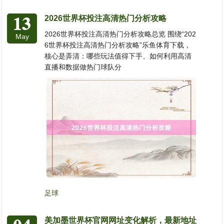
13
2026世界杯投注高清热门分析攻略
2026世界杯投注高清热门分析攻略总览 围绕“202
May
6世界杯投注高清热门分析攻略”乐鱼体育下载，
核心是弄清：哪些玩法值得下手、如何利用高清
直播和数据做热门球队分
足球
美加墨世界杯官网网址变化解析，最新地址