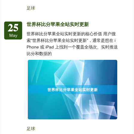
足球
25
世界杯比分苹果全站实时更新
世界杯比分苹果全站实时更新的核心价值 用户搜
May
索“世界杯比分苹果全站实时更新”，通常是想在 i
Phone 或 iPad 上找到一个覆盖全场次、实时推送
比分和数据的
足球