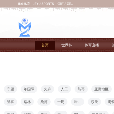
乐鱼体育 - LEYU SPORTS 中国官方网站
首页
世界杯
体育直播
守望
年国际
先锋
人工
能再
亚洲地区
登喜
路林
桑德
一周
岩井
乐天
明