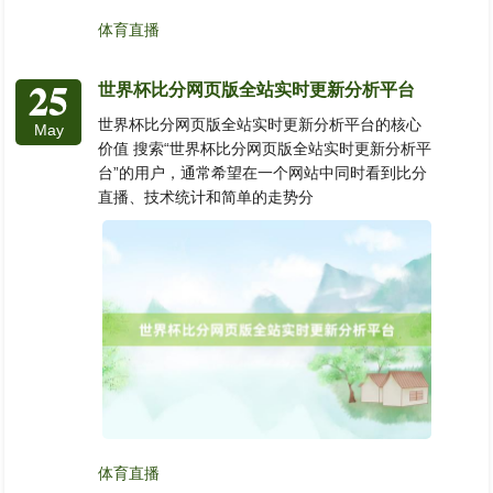
体育直播
25
世界杯比分网页版全站实时更新分析平台
世界杯比分网页版全站实时更新分析平台的核心
May
价值 搜索“世界杯比分网页版全站实时更新分析平
台”的用户，通常希望在一个网站中同时看到比分
直播、技术统计和简单的走势分
体育直播