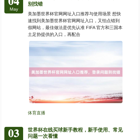
04
别找错
May
美加墨世界杯官网网址入口推荐与使用场景 想快
速找到美加墨世界杯官网网址入口，又怕点错到
假网站，最佳做法是优先认准 FIFA 官方和三国本
土足协提供的入口，再配合
体育直播
03
世界杯在线买球新手教程，新手使用、常见
问题一次看懂