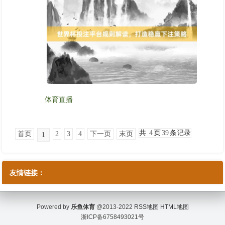
体育直播
共
4
页
39
条记录
首页
2
3
4
下一页
末页
1
友情链接：
Powered by
乐鱼体育
@2013-2022
RSS地图
HTML地图
浙ICP备6758493021号